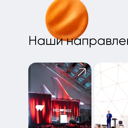
Презентации
Конференции
и product —
и корпоративы
лаунчи