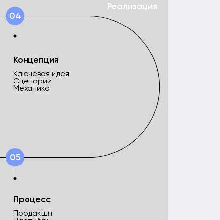
н
ы
ие
vent‑индустрии.
ют разные форматы
зывают