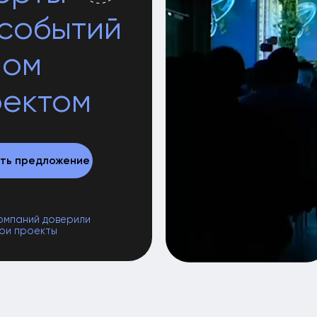
м
том
едложение
й доверили
екты