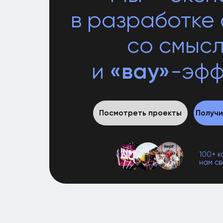
со смысло
«вау»
и
-эффек
Посмотреть проекты
Получить пр
100+ компани
нам свои про