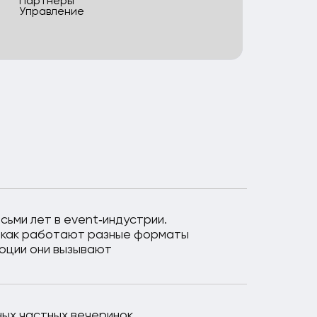
вечеринок
в. У нас есть опыт
овня сложности
в становятся
я с нами
за мелочами, потому
ют идеальный сервис
сть