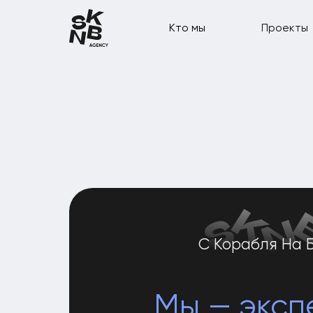
Кто мы
Проекты
С Корабля На Бал
Мы — экспер
в разработке со