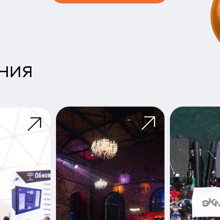
Частные
события
MICE