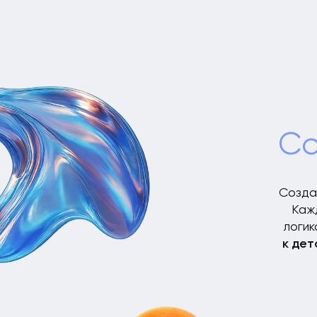
Созд
Создаём соб
Каждый на
логикой и р
к деталям 
Наши направлени