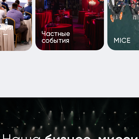
бизнес-миссия
аша
ия — превращать идеи в стратегические решения
.
матриваем каждое событие как инвестицию в вашу
рию: оно усиливает бренд, решает бизнес‑задачи
и оставляет измеримый результат.