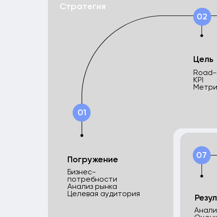
Погружение
Бизнес-
потребности
Анализ рынка
Целевая аудитория
Результат
Аналитика
Оценка KPI
Демонстраци
Эффект и а
Почему нас реком
01