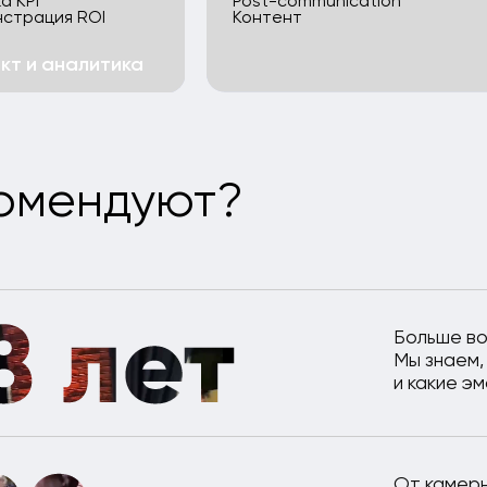
От камерных частных 
до масштабных форумо
в проектах любого ур
Большинство заказчико
партнерами и остаютс
на долгие годы
Мы тщательно следим 
что именно они созда
и высокую вовлечённо