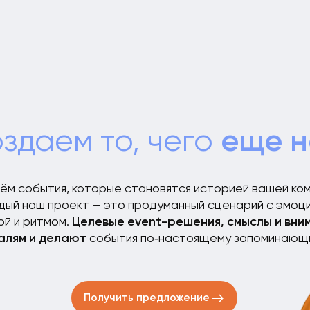
еще нет!
аем то, чего
ытия, которые становятся историей вашей компании.
ш проект — это продуманный сценарий с эмоциями,
Целевые event-решения, смыслы и внимание
итмом.
и делают
события по‑настоящему запоминающимися!
Получить предложение
я