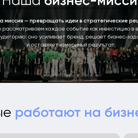
работают на бизнес
Мы
пл
Мы
04
03
Архитектура
Концепц
Event-модель события
Ключевая
Пути влияния
Сценари
еха
Этапы коммуникации
Механика
 ваше идеальное
событие!
05
06