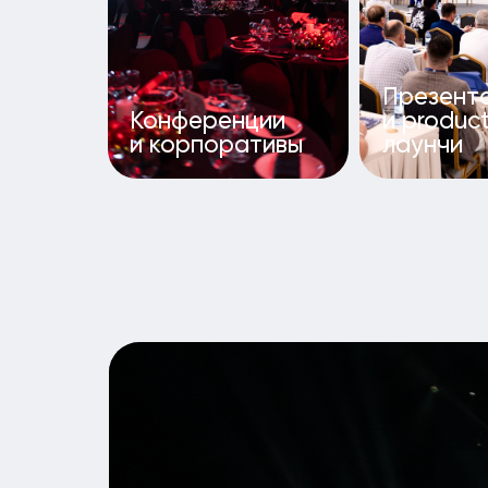
Н
Наша мисс
Мы расс
аудито