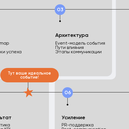
Процесс
Усиление
PR-поддержка
Продакш
Post-communication
Партнёр
я ROI
Контент
Управлен
налитика
ендуют?
Больше восьми лет в e
Мы знаем, как работа
и какие эмоции они вы